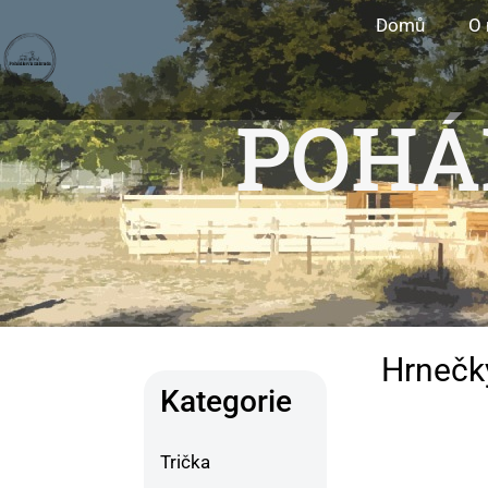
Přeskočit
Domů
O 
na
obsah
POHÁ
Hrnečk
Kategorie
Trička