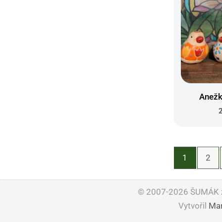
Anežk
1
2
© 2007-2026 ŠUMÁK z
Vytvořil
Mar