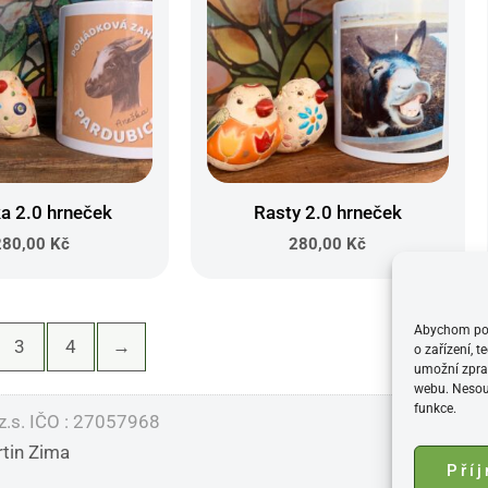
a 2.0 hrneček
Rasty 2.0 hrneček
280,00
Kč
280,00
Kč
Abychom posk
3
4
→
o zařízení, 
umožní zprac
webu. Nesouh
funkce.
.s. IČO : 27057968
tin Zima
Pří