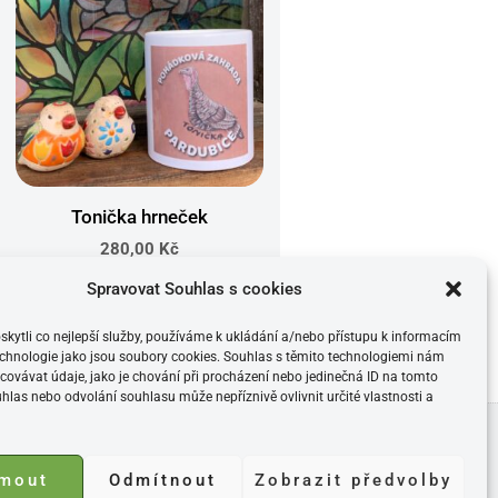
Tonička hrneček
280,00
Kč
Spravovat Souhlas s cookies
ytli co nejlepší služby, používáme k ukládání a/nebo přístupu k informacím
technologie jako jsou soubory cookies. Souhlas s těmito technologiemi nám
ovávat údaje, jako je chování při procházení nebo jedinečná ID na tomto
las nebo odvolání souhlasu může nepříznivě ovlivnit určité vlastnosti a
P
E
M
F
I
jmout
Odmítnout
Zobrazit předvolby